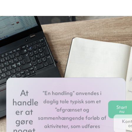
At
”En handling” anvendes i
Start
Kont
nu
handle
daglig tale typisk som et
o
“afgrænset og
er at
sammenhængende forløb af
gøre
aktiviteter, som udføres
noget