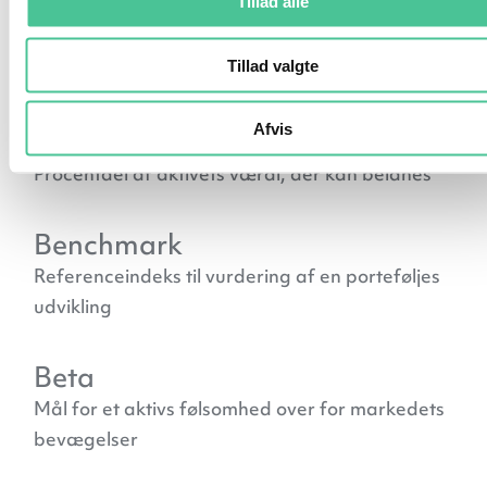
Bear-marked
Tillad alle
Periode med generelt faldende aktiekurser og
Tillad valgte
pessimistisk stemning
Afvis
Belåningsgrad
Procentdel af aktivets værdi, der kan belånes
Benchmark
Referenceindeks til vurdering af en porteføljes
udvikling
Beta
Mål for et aktivs følsomhed over for markedets
bevægelser