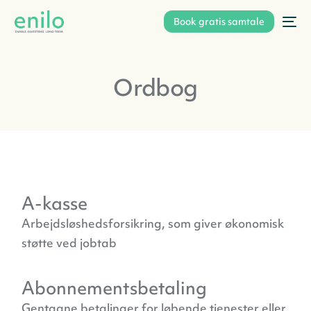
Book gratis samtale
Ordbog
A-kasse
Arbejdsløshedsforsikring, som giver økonomisk
støtte ved jobtab
Abonnementsbetaling
Gentagne betalinger for løbende tjenester eller