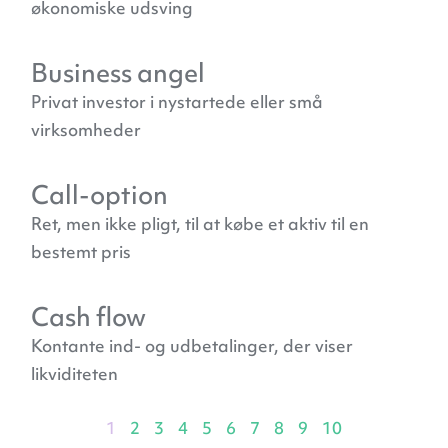
økonomiske udsving
Business angel
Privat investor i nystartede eller små
virksomheder
Call-option
Ret, men ikke pligt, til at købe et aktiv til en
bestemt pris
Cash flow
Kontante ind- og udbetalinger, der viser
likviditeten
1
2
3
4
5
6
7
8
9
10