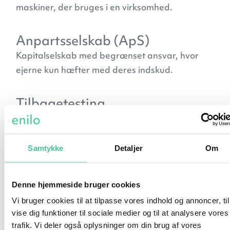
maskiner, der bruges i en virksomhed.
Anpartsselskab (ApS)
Kapitalselskab med begrænset ansvar, hvor
ejerne kun hæfter med deres indskud.
Tilbagetesting
Test af en handelsstrategi på historiske data
for at vurdere effektivitet
Samtykke
Detaljer
Om
Bæredygtig investering
Investering med fokus på miljø og sociale
Denne hjemmeside bruger cookies
forhold
Vi bruger cookies til at tilpasse vores indhold og annoncer, til
vise dig funktioner til sociale medier og til at analysere vores
Balance
trafik. Vi deler også oplysninger om din brug af vores