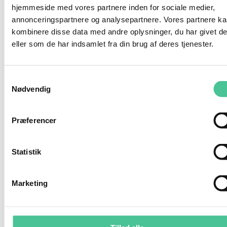
hjemmeside med vores partnere inden for sociale medier,
Virksomhedens økonomiske status, aktiver og
annonceringspartnere og analysepartnere. Vores partnere k
passiver
kombinere disse data med andre oplysninger, du har givet d
eller som de har indsamlet fra din brug af deres tjenester.
Bank
Finansiel institution for indlån, udlån og
Samtykkevalg
betalingstjenester
Nødvendig
Bankgebyr
Præferencer
Omkostning for bankens ydelser, fx oprettelse
eller administration
Statistik
Banklån
Marketing
Lån fra en bank med renter og gebyrer