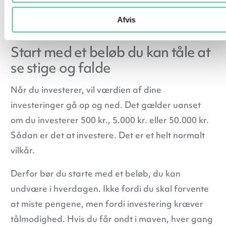
måde, der er realistisk, rolig og til at holde fast i.
Afvis
En tilgang som er tilpasset den enkelte.
Start med et beløb du kan tåle at
se stige og falde
Når du investerer, vil værdien af dine
investeringer gå op og ned. Det gælder uanset
om du investerer 500 kr., 5.000 kr. eller 50.000 kr.
Sådan er det at investere. Det er et helt normalt
vilkår.
Derfor bør du starte med et beløb, du kan
undvære i hverdagen. Ikke fordi du skal forvente
at miste pengene, men fordi investering kræver
tålmodighed. Hvis du får ondt i maven, hver gang