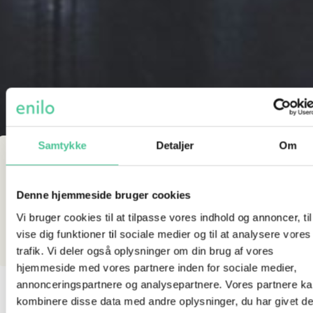
Samtykke
Detaljer
Om
Hvor mange penge
skal man starte med at
Denne hjemmeside bruger cookies
investere?
Vi bruger cookies til at tilpasse vores indhold og annoncer, til
vise dig funktioner til sociale medier og til at analysere vores
16. MAJ 2026
trafik. Vi deler også oplysninger om din brug af vores
hjemmeside med vores partnere inden for sociale medier,
Du behøver ikke være rig for at
annonceringspartnere og analysepartnere. Vores partnere k
kombinere disse data med andre oplysninger, du har givet d
komme i gang med investering