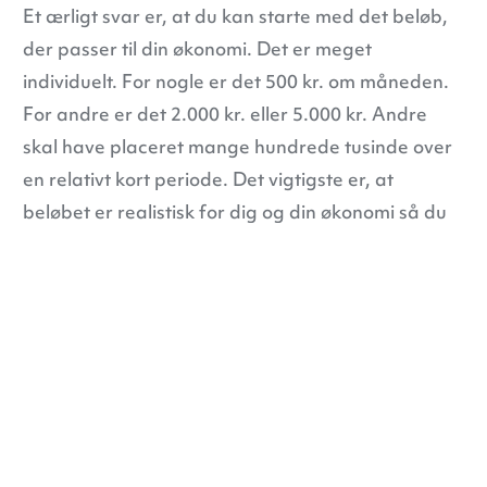
Et ærligt svar er, at du kan starte med det beløb,
der passer til din økonomi. Det er meget
individuelt. For nogle er det 500 kr. om måneden.
Kontakt
For andre er det 2.000 kr. eller 5.000 kr. Andre
skal have placeret mange hundrede tusinde over
Book gratis samtale
en relativt kort periode. Det vigtigste er, at
beløbet er realistisk for dig og din økonomi så du
kan være tro mod din
Investeringsstrategi.
Du skal ikke starte med at investere alt, hvad du
har. Du skal starte med at forstå nok til, at du tør
tage det første skridt.
Få hjælp til at komme trygt i
gang